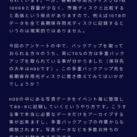
られています。一方、長期保存用光ディスクは1枚
100GBと容量が少なく、市販ディスクと比較する
と高価という弱点がありますので、例えば10TBの
データを全て長期保存用光ディスクに記録すると
いうのは現実的ではありません。
今回のアンケートの中で、バックアップを取って
おられる方々のうち、実に70%の方は多重バック
アップを取られている事が分かりました（保存先
の大半はHDDです）。この多重バックアップ先を
長期保存用光ディスクに置き換えてみてはいかが
でしょうか？
HDDの中にある写真データをイベント毎に整理し
てBD-Rに記録していくというやり方です。こうす
る事で本当に必要なデータだけをアーカイブする
事が出来ますし、多重バックアップの作業からも
開放されます。写真データなどを多数お持ちの