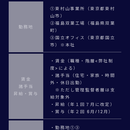
①東村山事業所（東京都東村
山市）
②福島双葉工場（福島県双葉
勤務地
町）
③国立オフィス（東京都国立
市）※本社
・賃金（職種・階層<弊社制
度>による）
・諸手当（住宅・家族・時間
賃金
外・休日出勤）
諸手当
※ただし管理監督者層は支
昇給・賞与
給対象外
・昇給（年１回７月に改定）
・賞与（年２回 6月/12月）
・勤務地①③