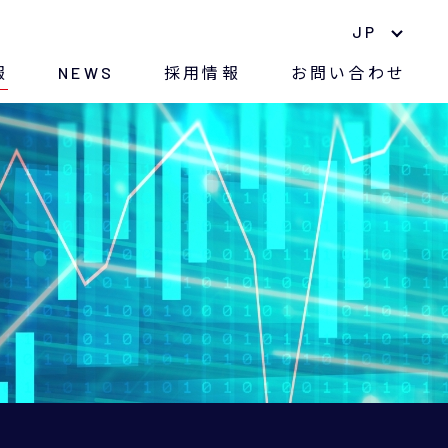
JP
報
NEWS
採用情報
お問い合わせ
中期経営計画
ナノマテリアル
長期株主優待制度
環境への取り組み
株価情報
紛争鉱物に対する方針
電子公告
CSR
アナリストレポート