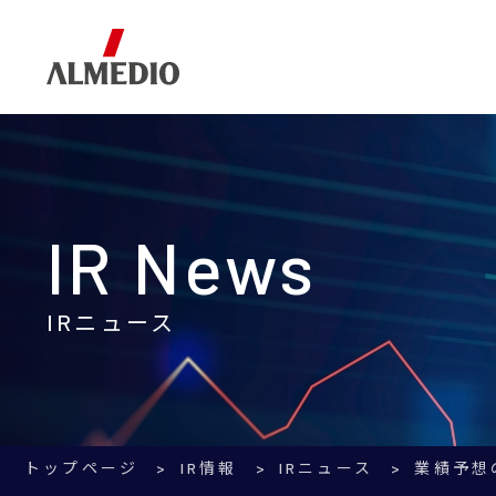
Corporate Information
Business
IR Information
企業情報
事業内容
IR情報
IR News
IRニュース
トップページ
IR情報
IRニュース
業績予想