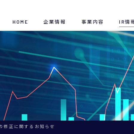
HOME
企業情報
事業内容
IR情
トップメッセージ
断熱材
ディスクロージャー方針
経営方針
IRニュース
会社概要
IRスケジュール
沿革
決算・財務情報
の修正に関するお知らせ