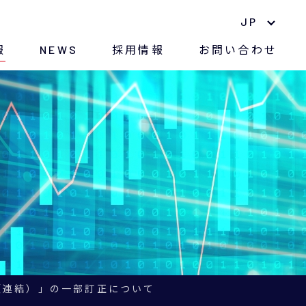
JP
報
NEWS
採用情報
お問い合わせ
中期経営計画
ナノマテリアル
長期株主優待制度
環境への取り組み
株価情報
紛争鉱物に対する方針
電子公告
CSR
アナリストレポート
（連結）」の一部訂正について