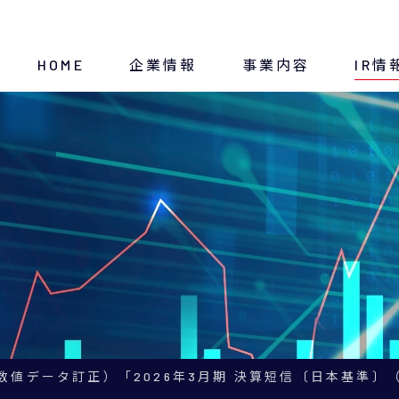
HOME
企業情報
事業内容
IR情
トップメッセージ
断熱材
ディスクロージャー方針
経営方針
IRニュース
会社概要
IRスケジュール
沿革
決算・財務情報
数値データ訂正）「2026年3月期 決算短信〔日本基準〕