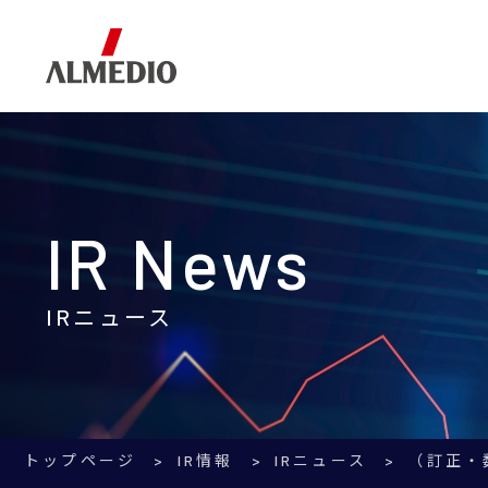
Corporate Information
Business
IR Information
企業情報
事業内容
IR情報
IR News
IRニュース
トップページ
IR情報
IRニュース
（訂正・