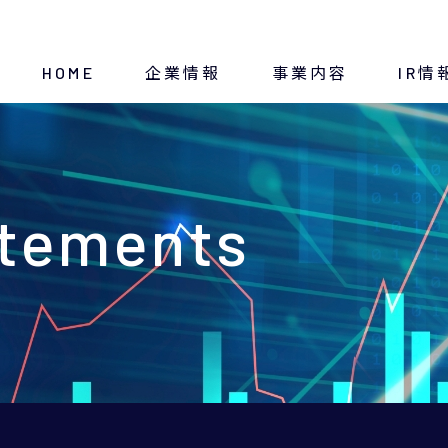
HOME
企業情報
事業内容
IR情
トップメッセージ
断熱材
ディスクロージャー方針
atements
経営方針
IRニュース
会社概要
IRスケジュール
沿革
決算・財務情報