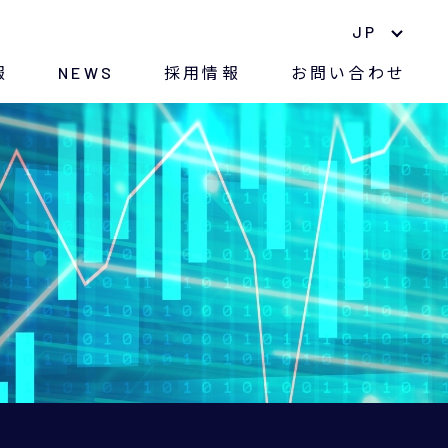
JP
報
NEWS
採用情報
お問い合わせ
中期経営計画
ナノマテリアル
長期株主優待制度
環境への取り組み
株価情報
紛争鉱物に対する方針
電子公告
CSR
アナリストレポート