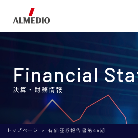
Corporate Information
Business
IR Information
企業情報
事業内容
IR情報
Financial St
決算・財務情報
トップページ
有価証券報告書
第45期