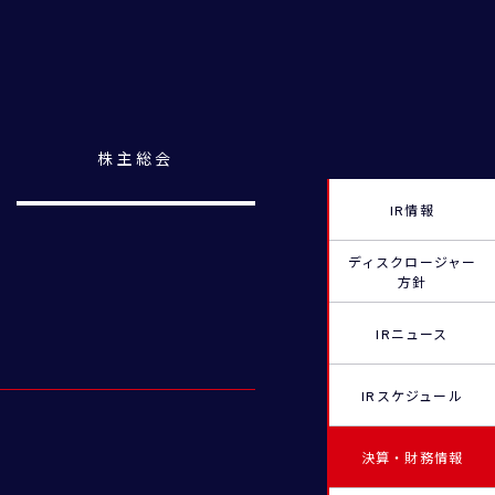
株主総会
IR情報
ディスクロージャー
方針
IRニュース
IRスケジュール
決算・財務情報