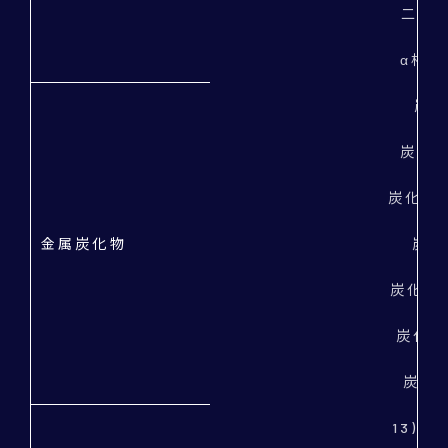
二酸化
α相/
炭化
炭化バ
炭化ジル
金属炭化物
炭化
炭化モリ
炭化ハ
炭化タ
13) 