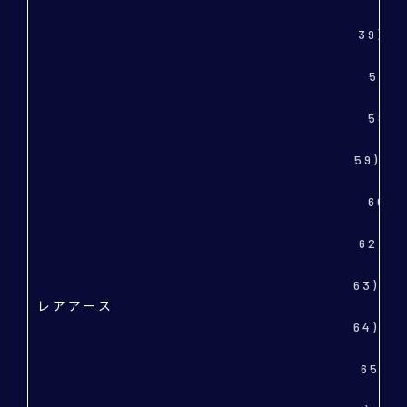
39) 
57)
58)
59) 
60)
62) 
63) 
レアアース
64) 
65) 