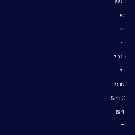
66) ジ
67) 
68) 
69)
70) イ
71) 
酸化アルミ
酸化ジルコニ
酸化マグ
二酸化