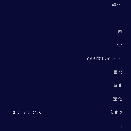
酸化セリウ
酸化
酸化スズ
ムライト
YAG酸化イットリウム
窒化ケイ素
窒化アル
窒化ジル
セラミックス
炭化ケイ素
炭化