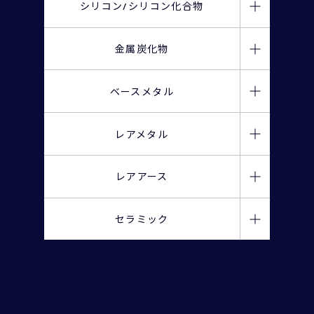
シリコン/
シリコン化合物
金属炭化物
金属シリコン
金属冶金法ポリシリコン
ベースメタル
炭化チタン(TiC)
13) アルミニウム (Al)
炭化バナジウム(VC)
レアメタル
シリコン/粉末
シリコン/ナノ超微粉末
炭化ジルコニウム(ZrC)
03) リチウム (Li)
レアアース
29) 銅 (Cu)
12) マグネシウム (Mg)
21) スカンジウム (Sc)
シリコン/スラッジ
セラミック
炭化ニオブ(NbC)
30) 亜鉛 (Zn)
炭化モリブデン(Mo₂C)
一酸化ケイ素（SiO）
39) イットリウム (Y)
22) チタン (Ti)
単酸化物
炭化ハフニウム(HfC)
二酸化ケイ素(SiO₂)
27) コバルト (Co)
57) ランタン (La)
窒化物