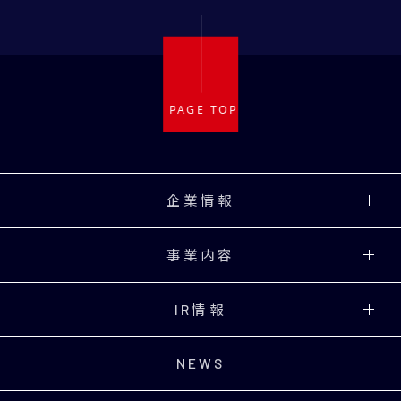
α相/β相 窒化ケイ素
炭化タンタル(TaC)
58) セリウム (Ce)
28) ニッケル (Ni)
炭化物
59) プラセオジム (Pr)
31) ガリウム (Ga)
ホウ化物
40) ジルコニウム(Zr)
60) ネオジム (Nd)
ケイ化物
企業情報
62) サマリウム (Sm)
事業内容
63) ユウロピウム (Eu)
IR情報
64) ガドリニウム (Gd)
NEWS
65) テルビウム (Tb)