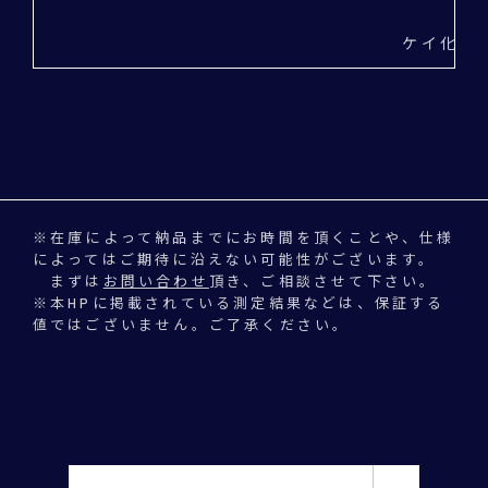
ケイ化マグ
※在庫によって納品までにお時間を頂くことや、仕様
によってはご期待に沿えない可能性がございます。
まずは
お問い合わせ
頂き、ご相談させて下さい。
※本HPに掲載されている測定結果などは、保証する
値ではございません。ご了承ください。