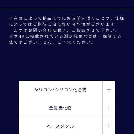
※在庫によって納品までにお時間を頂くことや、仕様
によってはご期待に沿えない可能性がございます。
まずは
お問い合わせ
頂き、ご相談させて下さい。
※本HPに掲載されている測定結果などは、保証する
値ではございません。ご了承ください。
シリコン/
シリコン化合物
金属炭化物
金属シリコン
金属冶金法ポリシリコン
ベースメタル
炭化チタン(TiC)