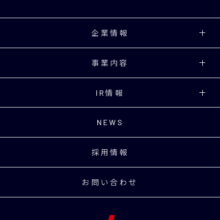
40) ジルコニウム(Zr)
60) ネオジム (Nd)
ケイ化物
企業情報
62) サマリウム (Sm)
事業内容
63) ユウロピウム (Eu)
IR情報
64) ガドリニウム (Gd)
NEWS
65) テルビウム (Tb)
採用情報
66) ジスプロシウム (Dy)
お問い合わせ
67) ホルミウム (Ho)
68) エルビウム (Er)