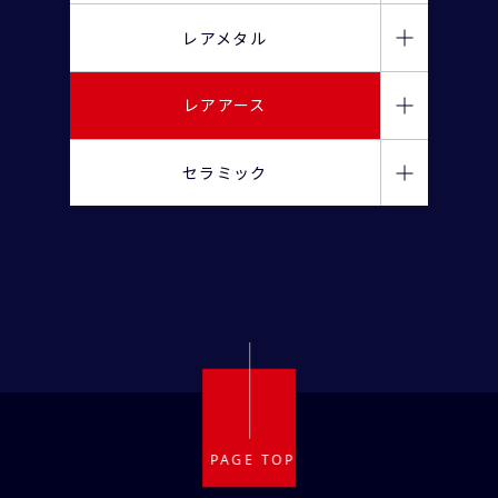
13) アルミニウム (Al)
炭化バナジウム(VC)
レアメタル
シリコン/粉末
シリコン/ナノ超微粉末
炭化ジルコニウム(ZrC)
03) リチウム (Li)
レアアース
29) 銅 (Cu)
12) マグネシウム (Mg)
21) スカンジウム (Sc)
シリコン/スラッジ
セラミック
炭化ニオブ(NbC)
30) 亜鉛 (Zn)
炭化モリブデン(Mo₂C)
一酸化ケイ素（SiO）
39) イットリウム (Y)
22) チタン (Ti)
単酸化物
炭化ハフニウム(HfC)
二酸化ケイ素(SiO₂)
27) コバルト (Co)
57) ランタン (La)
窒化物
α相/β相 窒化ケイ素
炭化タンタル(TaC)
58) セリウム (Ce)
28) ニッケル (Ni)
炭化物
59) プラセオジム (Pr)
31) ガリウム (Ga)
ホウ化物