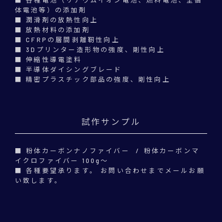
■ 各種電池（リチウムイオン電池、燃料電池、全個
体電池等）の添加剤
■ 潤滑剤の放熱性向上
■ 放熱材料の添加剤
■ CFRPの層間剥離靭性向上
■ 3Dプリンター造形物の強度、剛性向上
■ 伸縮性導電塗料
■ 半導体ダイシングブレード
■ 精密プラスチック部品の強度、剛性向上
試作サンプル
■ 粉体カーボンナノファイバー / 粉体カーボンマ
イクロファイバー 100g～
■ 各種要望承ります。 お問い合わせまでメールお願
い致します。