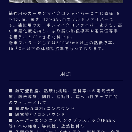
補強用のカーボンマイクロファイバーと同じ直径=5
～10um、長さ=10～25umのミルドファイバーで
す。補強用のカーボンマイクロファイバーよりも、高
い黒鉛化度を持ち、より高い熱伝導率や電気伝導率
を狙うことができる材料です。
粉末フィラーとしては500W/mK以上の熱伝導率、
-5
10
Ωm以下の体積抵抗率をもっております。
用途
■ 熱可塑樹脂、熱硬化樹脂、塗料等への電気伝導
度、熱伝導度、剛性、摺動性、遮へい性アップ目的
のフィラーとして
■ 電波吸収塗料/コンパウンド
■ 導電塗料/コンパウンド
■ スーパーエンジニアリングプラスチック(PEEK
等）への強度、導電性、放熱性付与