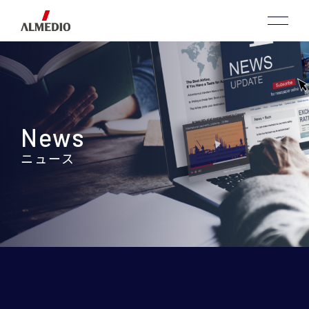
News
ニュース