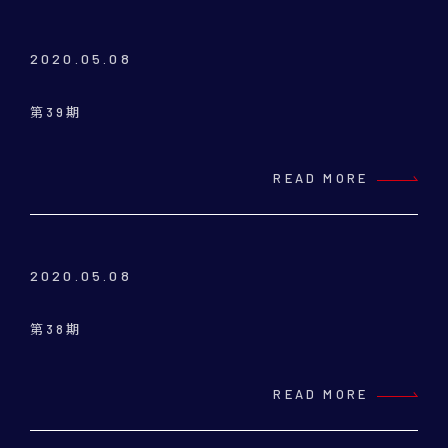
2020.05.08
第39期
READ MORE
2020.05.08
第38期
READ MORE