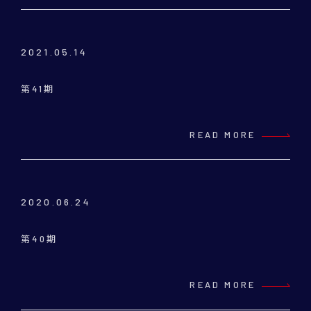
2021.05.14
第41期
READ MORE
2020.06.24
第40期
READ MORE