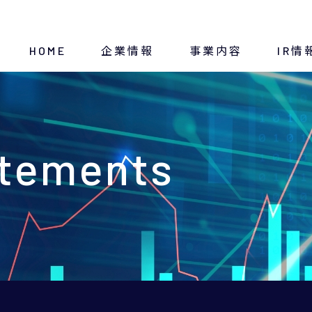
HOME
企業情報
事業内容
IR情
トップメッセージ
断熱材
ディスクロージャー方針
atements
経営方針
IRニュース
会社概要
IRスケジュール
沿革
決算・財務情報