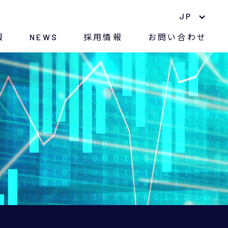
JP
報
NEWS
採用情報
お問い合わせ
中期経営計画
ナノマテリアル
長期株主優待制度
環境への取り組み
株価情報
紛争鉱物に対する方針
電子公告
CSR
アナリストレポート