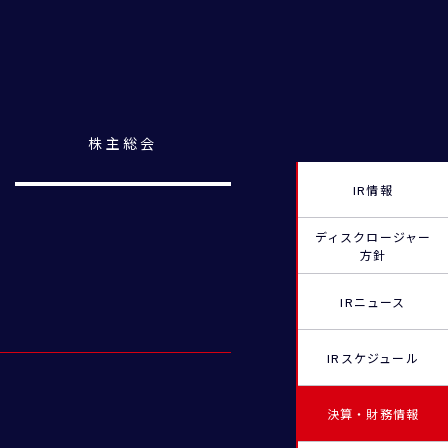
株主総会
IR情報
ディスクロージャー
方針
IRニュース
IRスケジュール
決算・財務情報