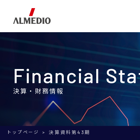
Corporate Information
Business
IR Information
企業情報
事業内容
IR情報
Financial St
決算・財務情報
トップページ
決算資料
第43期