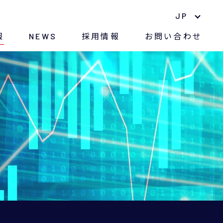
JP
報
NEWS
採用情報
お問い合わせ
中期経営計画
ナノマテリアル
長期株主優待制度
環境への取り組み
株価情報
紛争鉱物に対する方針
電子公告
CSR
アナリストレポート