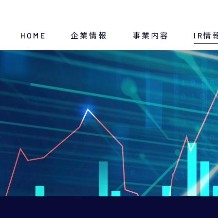
HOME
企業情報
事業内容
IR情
トップメッセージ
断熱材
ディスクロージャー方針
経営方針
IRニュース
会社概要
IRスケジュール
沿革
決算・財務情報