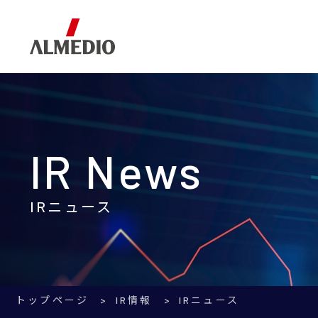
Corporate Information
Business
IR Information
企業情報
事業内容
IR情報
IR News
IRニュース
トップページ
IR情報
IRニュース