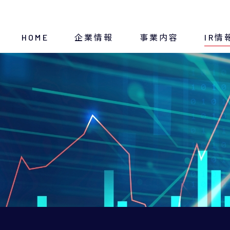
HOME
企業情報
事業内容
IR情
トップメッセージ
断熱材
ディスクロージャー方針
経営方針
IRニュース
会社概要
IRスケジュール
沿革
決算・財務情報