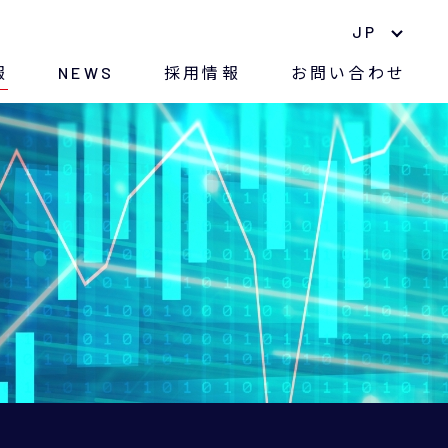
JP
報
NEWS
採用情報
お問い合わせ
中期経営計画
ナノマテリアル
長期株主優待制度
環境への取り組み
株価情報
紛争鉱物に対する方針
電子公告
CSR
アナリストレポート