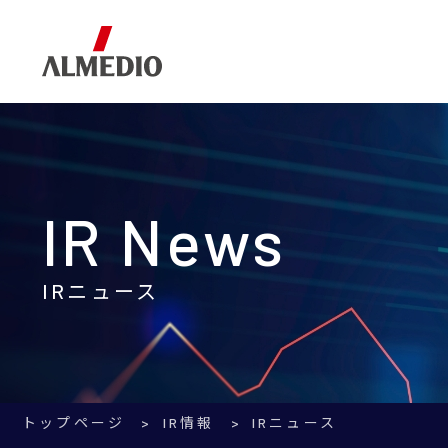
Corporate Information
Business
IR Information
企業情報
事業内容
IR情報
IR News
IRニュース
トップページ
IR情報
IRニュース